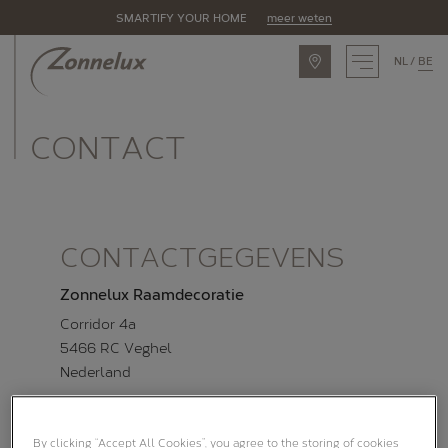
SMARTIFY YOUR HOME
meer weten
NL
BE
INSPIRATIE
CONTACT
ASSORTIMENT
Zonnelux producten
Piet Boon by Zonnelux
CONTACTGEGEVENS
Alle producten
Zonnelux Raamdecoratie
OPLOSSINGEN
Corridor 4a
5466 RC Veghel
Raamtypes
Nederland
Eigenschappen
Postbus 220
Ruimtes
5460 AE Veghel
By clicking “Accept All Cookies”, you agree to the storing of cookies