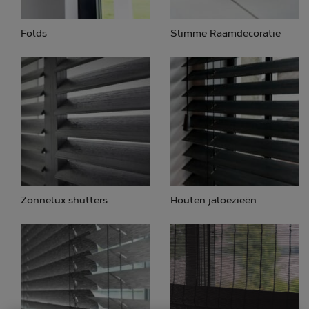
Alle oplossingen
Folds
Slimme Raamdecoratie
BLOG
ONS VERHAAL
Zonnelux shutters
Houten jaloezieën