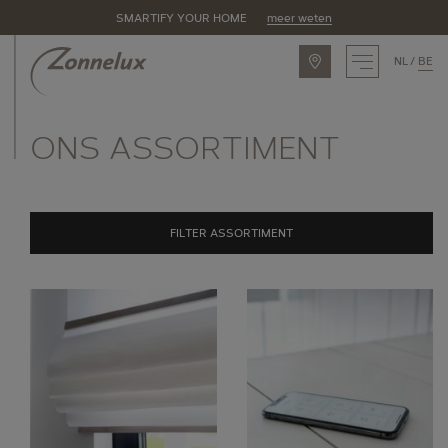
SMARTIFY YOUR HOME
meer weten
NL
BE
INSPIRATIE
ONS ASSORTIMENT
ASSORTIMENT
Zonnelux producten
FILTER ASSORTIMENT
Piet Boon by Zonnelux
Alle producten
OPLOSSINGEN
Raamtypes
Eigenschappen
Ruimtes