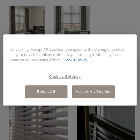
By clicking “Accept All Cookies”, you agree to the storing of cookies
on your device to enhance site navigation, analyze site usage, and
assist in our marketing efforts.
Cookie Policy
PRODUCTEN VOOR
Cookies Settings
KUNSTSTOF KOZIJNEN
Reject All
Accept All Cookies