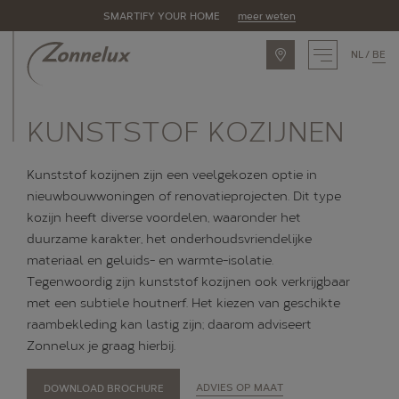
SMARTIFY YOUR HOME
meer weten
NL
BE
INSPIRATIE
KUNSTSTOF KOZIJNEN
ASSORTIMENT
Kunststof kozijnen zijn een veelgekozen optie in
Zonnelux producten
nieuwbouwwoningen of renovatieprojecten. Dit type
Piet Boon by Zonnelux
kozijn heeft diverse voordelen, waaronder het
duurzame karakter, het onderhoudsvriendelijke
Alle producten
materiaal en geluids- en warmte-isolatie.
Tegenwoordig zijn kunststof kozijnen ook verkrijgbaar
OPLOSSINGEN
met een subtiele houtnerf. Het kiezen van geschikte
Raamtypes
raambekleding kan lastig zijn; daarom adviseert
Zonnelux je graag hierbij.
Eigenschappen
Ruimtes
DOWNLOAD BROCHURE
ADVIES OP MAAT