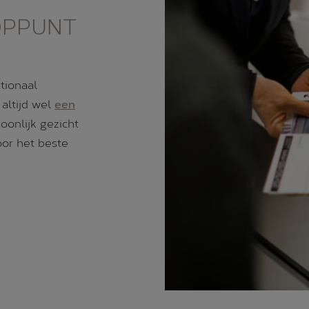
OPPUNT
tionaal
 altijd wel
een
oonlijk gezicht
oor het beste