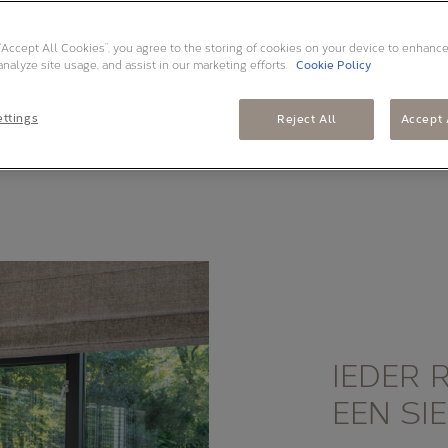
 “Accept All Cookies”, you agree to the storing of cookies on your device to enhance
analyze site usage, and assist in our marketing efforts.
Cookie Policy
ttings
Reject All
Accept 
IEDER 
EEN SI