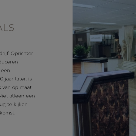
ALS
rijf. Oprichter
oduceren
r een
jaar later, is
s van op maat
iet alleen een
g te kijken,
komst.