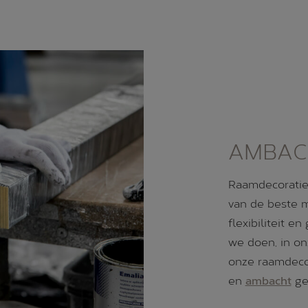
AMBACH
Raamdecoratie
van de beste m
flexibiliteit e
we doen, in on
onze raamdecor
en
ambacht
ge