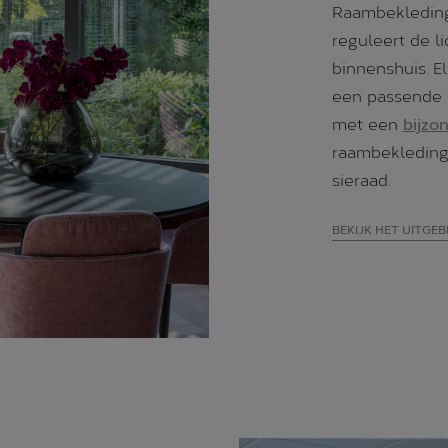
Raambekleding 
reguleert de li
binnenshuis. E
een passende o
met een
bijzo
raambekleding 
sieraad.
BEKIJK HET UITGE