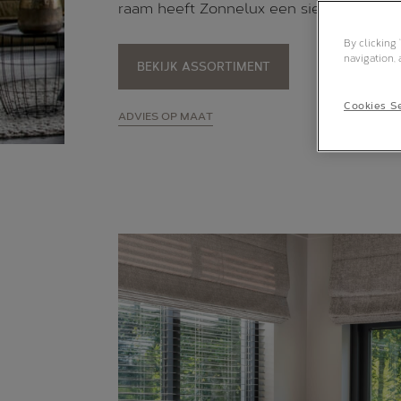
raam heeft Zonnelux een sieraad.
By clicking
navigation, 
BEKIJK ASSORTIMENT
Cookies Se
ADVIES OP MAAT