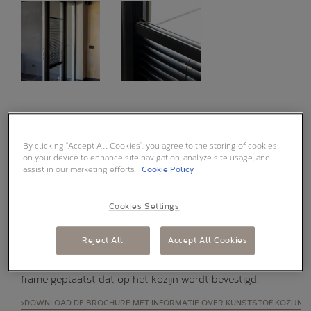
RAAMBEKLEDING MONTEREN
ZONDER BOREN
By clicking “Accept All Cookies”, you agree to the storing of cookies
on your device to enhance site navigation, analyze site usage, and
assist in our marketing efforts.
Cookie Policy
Kozijnen van aluminium en
kunststof
gaan lang mee en
hebben een duurzaam karakter. Juist daarom wil je deze
Cookies Settings
kozijnen niet beschadigen bij het monteren van
raambekleding, terwijl je wél een mooi product voor het
Reject All
Accept All Cookies
raam wilt. Daarom heeft Zonnelux speciaal het magneet-
en tapeframe ontwikkeld. De raambekleding wordt in een
frame geplaatst dat op het kozijn wordt bevestigd.
>DOWNLOAD DE BROCHURE MET INFORMATIE OVER KUNSTSTOF KOZIJNE