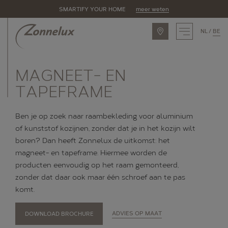
SMARTIFY YOUR HOME
meer weten
NL
BE
INSPIRATIE
MAGNEET- EN
ASSORTIMENT
TAPEFRAME
Zonnelux producten
Ben je op zoek naar raambekleding voor aluminium
Piet Boon by Zonnelux
of kunststof kozijnen, zonder dat je in het kozijn wilt
boren? Dan heeft Zonnelux de uitkomst: het
Alle producten
magneet- en tapeframe. Hiermee worden de
OPLOSSINGEN
producten eenvoudig op het raam gemonteerd,
zonder dat daar ook maar één schroef aan te pas
Raamtypes
komt.
Eigenschappen
DOWNLOAD BROCHURE
ADVIES OP MAAT
Ruimtes