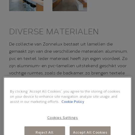
DIVERSE MATERIALEN
De collectie van Zonnelux bestaat uit lamellen die
gemaakt zijn van drie verschillende materialen: aluminium,
pvc en textiel. Ieder materiaal heeft zijn eigen voordeel. Zo
zijn aluminium- en pvc-lamellen uitstekend geschikt voor
vochtige ruimtes, zoals de badkamer, zo brengen textiele
lamellen extra sfeer en warmte in het interieur. Met het
uitgebreide aanbod, combineer je eenvoudig lamellen in
By clicking “Accept All Cookies”, you agree to the storing of cookies
dezelfde kleurtinten.
on your device to enhance site navigation, analyze site usage, and
assist in our marketing efforts.
Cookie Policy
>BEKIJK NOG MEER INTERIEURINSPIRATIE
Cookies Settings
Reject All
Accept All Cookies