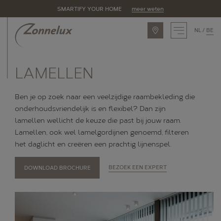
SMARTIFY YOUR HOME
meer weten
NL
BE
INSPIRATIE
LAMELLEN
ASSORTIMENT
Ben je op zoek naar een veelzijdige raambekleding die
Zonnelux producten
onderhoudsvriendelijk is en flexibel? Dan zijn
Piet Boon by Zonnelux
lamellen wellicht de keuze die past bij jouw raam.
Lamellen, ook wel lamelgordijnen genoemd, filteren
Alle producten
het daglicht en creëren een prachtig lijnenspel.
OPLOSSINGEN
DOWNLOAD BROCHURE
BEZOEK EEN EXPERT
Raamtypes
Eigenschappen
Ruimtes