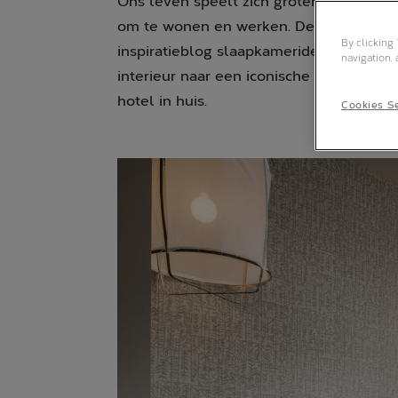
Ons leven speelt zich grotendeels thuis
om te wonen en werken. De slaapkamer w
By clicking
inspiratieblog slaapkamerideeën voor e
navigation, 
interieur naar een iconische look, kom t
hotel in huis.
Cookies Se