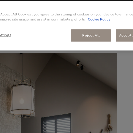
 af. We investeren daarom graag in een fijne plek
ordt daarbij niet overgeslagen. Ontdek in dit
 “Accept All Cookies”, you agree to the storing of cookies on your device to enhance
en hotel chique slaapkamer.
Transformeer het
analyze site usage, and assist in our marketing efforts.
Cookie Policy
ot rust in luxe. Haal het high-end gevoel van een
ttings
Reject All
Accept 