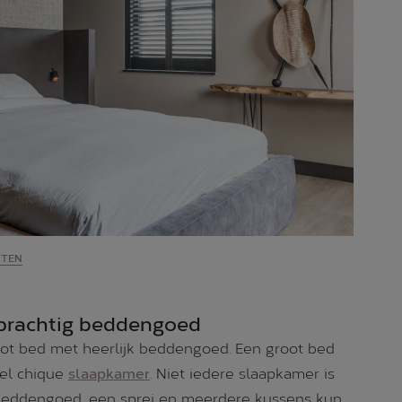
NTEN
 prachtig beddengoed
oot bed met heerlijk beddengoed. Een groot bed
tel chique
slaapkamer
. Niet iedere slaapkamer is
 beddengoed, een sprei en meerdere kussens kun