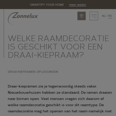
SMARTIFY YOUR HOME
meer weten
NL
BE
INSPIRATIE
WELKE RAAMDECORATIE
ASSORTIMENT
IS GESCHIKT VOOR EEN
DRAAI-KIEPRAAM?
Zonnelux producten
Piet Boon by Zonnelux
DRAAI-KIEPRAMEN, OPLOSSINGEN
Alle producten
OPLOSSINGEN
Draai-kiepramen zie je tegenwoordig steeds vaker.
Nieuwbouwhuizen hebben ze standaard. De ramen draaien
Raamtypes
naar binnen open. Veel mensen vragen zich daarom af
Eigenschappen
welke raamdecoratie geschikt is voor dit raamtype. De
raamdecoratie mag het openen van het raam namelijk niet
Ruimtes