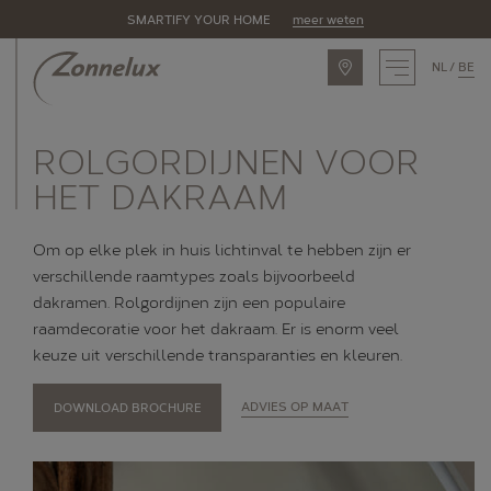
SMARTIFY YOUR HOME
meer weten
NL
BE
INSPIRATIE
ROLGORDIJNEN VOOR
ASSORTIMENT
HET DAKRAAM
Zonnelux producten
Om op elke plek in huis lichtinval te hebben zijn er
Piet Boon by Zonnelux
verschillende raamtypes zoals bijvoorbeeld
dakramen. Rolgordijnen zijn een populaire
Alle producten
raamdecoratie voor het dakraam. Er is enorm veel
OPLOSSINGEN
keuze uit verschillende transparanties en kleuren.
Raamtypes
DOWNLOAD BROCHURE
ADVIES OP MAAT
Eigenschappen
Ruimtes