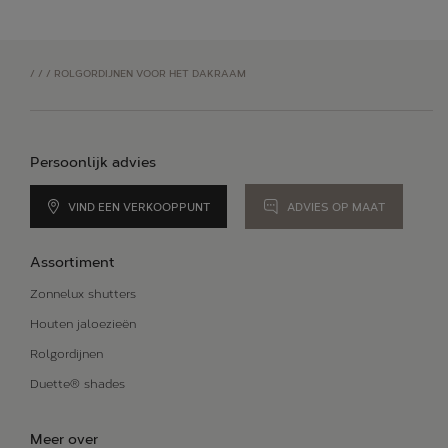
/
/
/
ROLGORDIJNEN VOOR HET DAKRAAM
Persoonlijk advies
VIND EEN VERKOOPPUNT
ADVIES OP MAAT
Assortiment
Zonnelux shutters
Houten jaloezieën
Rolgordijnen
Duette® shades
Meer over