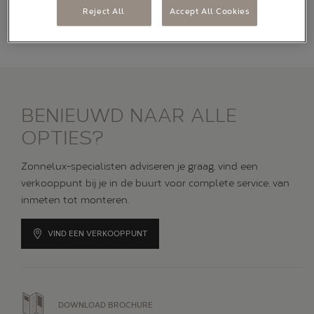
maatwerk kunnen we zelfs voor de kleinste en smalste
Reject All
Accept All Cookies
Alle oplossingen
ramen een perfecte oplossing bieden voor insectenwering.
BLOG
ONS VERHAAL
BENIEUWD NAAR ALLE
OPTIES?
Zonnelux-specialisten adviseren je graag, vind een
verkooppunt bij je in de buurt voor complete service, van
inmeten tot monteren.
VIND EEN VERKOOPPUNT
DOWNLOAD BROCHURE