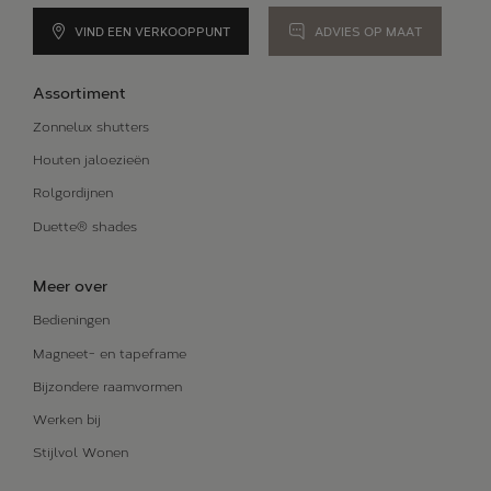
Alle oplossingen
VIND EEN VERKOOPPUNT
ADVIES OP MAAT
BLOG
Assortiment
ONS VERHAAL
Zonnelux shutters
Houten jaloezieën
Rolgordijnen
Duette® shades
Meer over
Bedieningen
Magneet- en tapeframe
Bijzondere raamvormen
Werken bij
Stijlvol Wonen