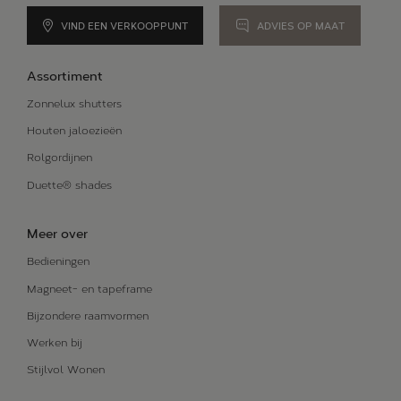
Alle oplossingen
VIND EEN VERKOOPPUNT
ADVIES OP MAAT
BLOG
Assortiment
ONS VERHAAL
Zonnelux shutters
Houten jaloezieën
Rolgordijnen
Duette® shades
Meer over
Bedieningen
Magneet- en tapeframe
Bijzondere raamvormen
Werken bij
Stijlvol Wonen