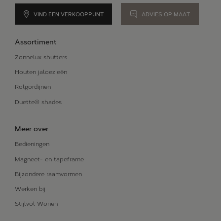
Alle oplossingen
VIND EEN VERKOOPPUNT
ADVIES OP MAAT
BLOG
Assortiment
ONS VERHAAL
Zonnelux shutters
Houten jaloezieën
Rolgordijnen
Duette® shades
Meer over
Bedieningen
Magneet- en tapeframe
Bijzondere raamvormen
Werken bij
Stijlvol Wonen