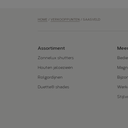
HOME
/
VERKOOPPUNTEN
/
SAASVELD
Assortiment
Meer
Zonnelux shutters
Bedie
Houten jaloezieën
Magne
Rolgordijnen
Bijzo
Duette® shades
Werke
Stijl