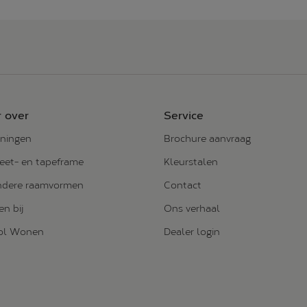
 over
Service
ningen
Brochure aanvraag
et- en tapeframe
Kleurstalen
ndere raamvormen
Contact
n bij
Ons verhaal
vol Wonen
Dealer login