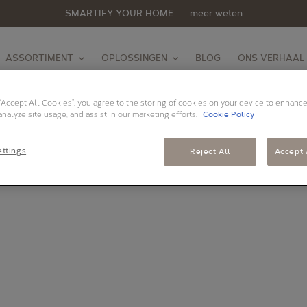
SMARTIFY YOUR HOME
meer weten
ASSORTIMENT
OPLOSSINGEN
BLOG
ONS VERHAAL
 “Accept All Cookies”, you agree to the storing of cookies on your device to enhance
analyze site usage, and assist in our marketing efforts.
Cookie Policy
ttings
Reject All
Accept 