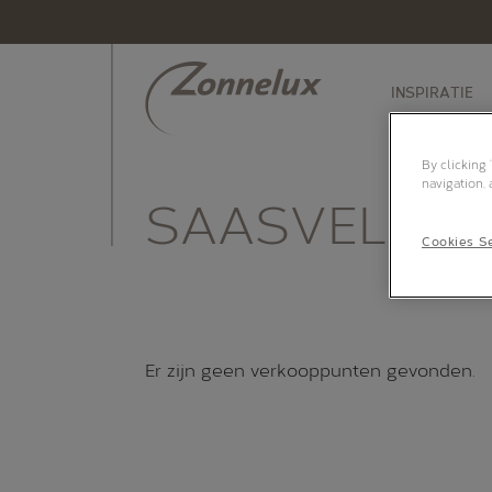
INSPIRATIE
By clicking
navigation, 
SAASVELD
Cookies Se
Er zijn geen verkooppunten gevonden.