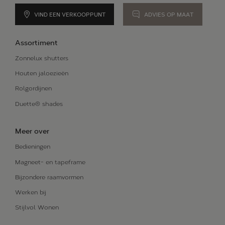
Alle oplossingen
VIND EEN VERKOOPPUNT
ADVIES OP MAAT
BLOG
Assortiment
ONS VERHAAL
Zonnelux shutters
Houten jaloezieën
Rolgordijnen
Duette® shades
Meer over
Bedieningen
Magneet- en tapeframe
Bijzondere raamvormen
Werken bij
Stijlvol Wonen