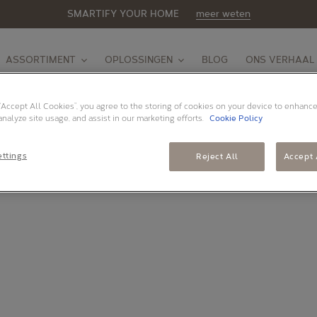
SMARTIFY YOUR HOME
meer weten
ASSORTIMENT
OPLOSSINGEN
BLOG
ONS VERHAAL
 “Accept All Cookies”, you agree to the storing of cookies on your device to enhance
analyze site usage, and assist in our marketing efforts.
Cookie Policy
CH
ttings
Reject All
Accept 