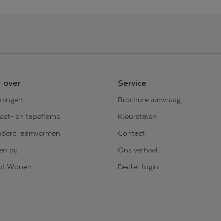
 over
Service
ningen
Brochure aanvraag
et- en tapeframe
Kleurstalen
ndere raamvormen
Contact
n bij
Ons verhaal
vol Wonen
Dealer login