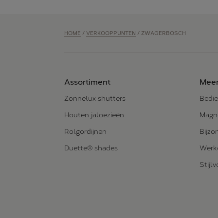
HOME
/
VERKOOPPUNTEN
/
ZWAGERBOSCH
Assortiment
Meer
Zonnelux shutters
Bedie
Houten jaloezieën
Magne
Rolgordijnen
Bijzo
Duette® shades
Werke
Stijl