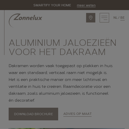
SMARTIFY YOUR HOME
meer weten
NL
BE
INSPIRATIE
ALUMINIUM JALOEZIEËN
ASSORTIMENT
VOOR HET DAKRAAM
Zonnelux producten
Dakramen worden vaak toegepast op plekken in huis
Piet Boon by Zonnelux
waar een standaard, verticaal raam niet mogelijk is.
Het is een praktische manier om meer lichtinval en
Alle producten
ventilatie in huis te creëren. Raamdecoratie voor een
OPLOSSINGEN
dakraam, zoals aluminium jaloezieën, is functioneel
én decoratief.
Raamtypes
DOWNLOAD BROCHURE
ADVIES OP MAAT
Eigenschappen
Ruimtes