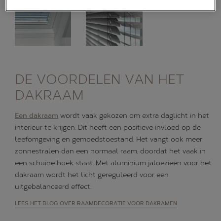
DE VOORDELEN VAN HET
DAKRAAM
Een dakraam
wordt vaak gekozen om extra daglicht in het
interieur te krijgen. Dit heeft een positieve invloed op de
leefomgeving en gemoedstoestand. Het vangt ook meer
zonnestralen dan een normaal raam, doordat het vaak in
een schuine hoek staat. Met aluminium jaloezieën voor het
dakraam wordt het licht gereguleerd voor een
uitgebalanceerd effect.
LEES HET BLOG OVER RAAMDECORATIE VOOR DAKRAMEN